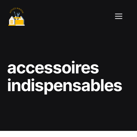
Aller
au
ME
contenu
accessoires
indispensables