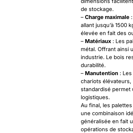
dimensions faciliten
de stockage.
–
Charge maximale
:
allant jusqu’à 1500 k
élevée en fait des o
–
Matériaux
: Les pa
métal. Offrant ainsi
industrie. Le bois r
durabilité.
–
Manutention
: Les
chariots élévateurs,
standardisé permet un
logistiques.
Au final, les palett
une combinaison idéa
généralisée en fait 
opérations de stocka