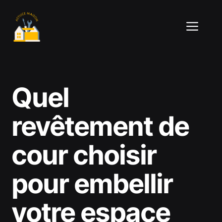
Aller
au
ME
contenu
Quel
revêtement de
cour choisir
pour embellir
votre espace