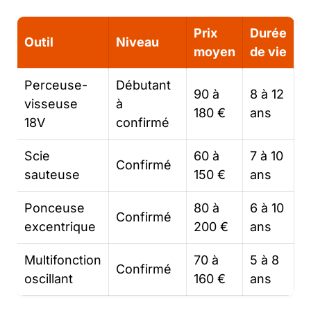
Prix
Durée
Outil
Niveau
moyen
de vie
Perceuse-
Débutant
90 à
8 à 12
visseuse
à
180 €
ans
18V
confirmé
Scie
60 à
7 à 10
Confirmé
sauteuse
150 €
ans
Ponceuse
80 à
6 à 10
Confirmé
excentrique
200 €
ans
Multifonction
70 à
5 à 8
Confirmé
oscillant
160 €
ans