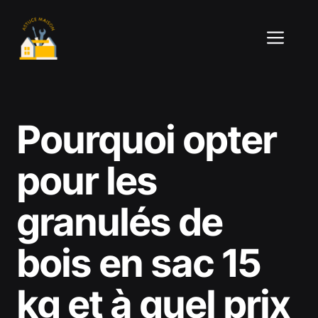
Aller
au
ME
contenu
Pourquoi opter
pour les
granulés de
bois en sac 15
kg et à quel prix