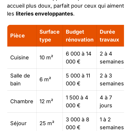
accueil plus doux, parfait pour ceux qui aiment
les
literies enveloppantes
.
Surface
Budget
Durée
Pièce
type
rénovation
travaux
6 000 à 14
2 à 4
Cuisine
10 m²
000 €
semaines
Salle de
5 000 à 11
2 à 3
6 m²
bain
000 €
semaines
1 500 à 4
4 à 7
Chambre
12 m²
000 €
jours
3 000 à 8
1 à 2
Séjour
25 m²
000 €
semaines