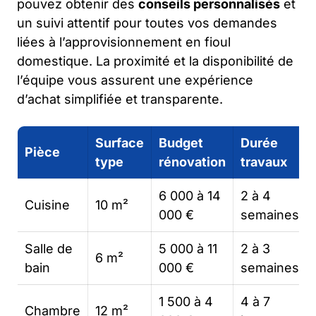
pouvez obtenir des
conseils personnalisés
et
un suivi attentif pour toutes vos demandes
liées à l’approvisionnement en fioul
domestique. La proximité et la disponibilité de
l’équipe vous assurent une expérience
d’achat simplifiée et transparente.
Surface
Budget
Durée
Pièce
type
rénovation
travaux
6 000 à 14
2 à 4
Cuisine
10 m²
000 €
semaines
Salle de
5 000 à 11
2 à 3
6 m²
bain
000 €
semaines
1 500 à 4
4 à 7
Chambre
12 m²