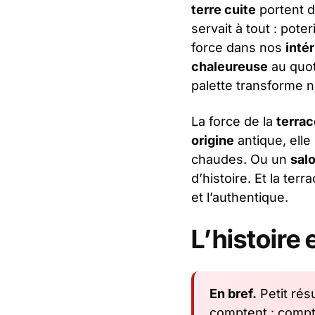
terre cuite
portent d
servait à tout : pote
force dans nos
inté
chaleureuse
au quot
palette transforme n
La force de la
terrac
origine
antique, elle
chaudes. Ou un
sal
d’histoire. Et la ter
et l’authentique.
L’histoire 
En bref.
Petit rés
comptent : compt