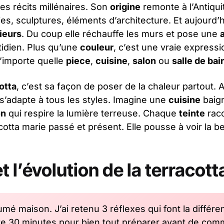
es récits millénaires. Son
origine
remonte à l’Antiqui
ries, sculptures, éléments d’architecture. Et aujourd’h
rieurs
. Du coup elle réchauffe les murs et pose une
idien. Plus qu’une
couleur
, c’est une vraie expressi
’importe quelle
piece
,
cuisine
,
salon
ou
salle de bai
otta
, c’est sa façon de poser de la chaleur partout.
 s’adapte à tous les styles. Imagine une
cuisine
baign
on
qui respire la lumière terreuse. Chaque
teinte
raco
racotta marie passé et présent. Elle pousse à voir la 
et l’évolution de la terracott
umé maison. J’ai retenu 3 réflexes qui font la différe
e 30 minutes pour bien tout préparer avant de com