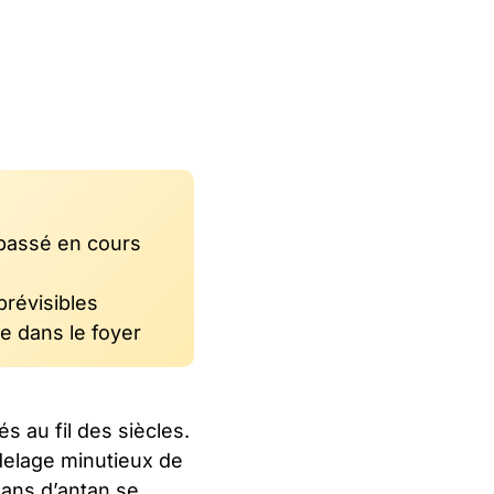
passé en cours
prévisibles
e dans le foyer
s au fil des siècles.
odelage minutieux de
sans d’antan se