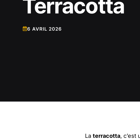
Terracotta
6 AVRIL 2026
La
terracotta
, c’est