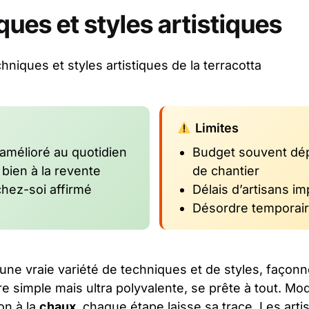
ques et styles artistiques
Limites
 amélioré au quotidien
Budget souvent dé
 bien à la revente
de chantier
hez-soi affirmé
Délais d’artisans im
Désordre temporair
ne vraie variété de techniques et de styles, façonné
re simple mais ultra polyvalente, se prête à tout. M
on à la
chaux
, chaque étape laisse sa trace. Les arti