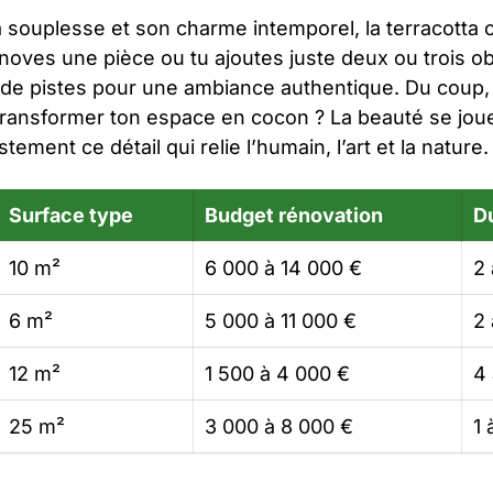
a souplesse et son charme intemporel, la terracotta c
énoves une pièce ou tu ajoutes juste deux ou trois ob
in de pistes pour une ambiance authentique. Du coup
 transformer ton espace en cocon ? La beauté se joue 
ustement ce détail qui relie l’humain, l’art et la nature.
Surface type
Budget rénovation
D
10 m²
6 000 à 14 000 €
2
6 m²
5 000 à 11 000 €
2
12 m²
1 500 à 4 000 €
4 
25 m²
3 000 à 8 000 €
1 