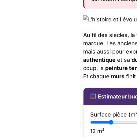
Au fil des siècles, la
marque. Les anciens 
mais aussi pour expr
authentique
et sa
du
coup, la
peinture te
Et chaque
murs
finit
Estimateur bud
Surface pièce (m
12
m²