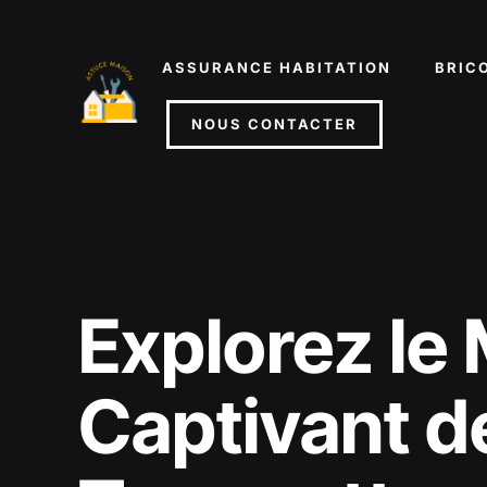
Aller
au
ASSURANCE HABITATION
BRIC
contenu
NOUS CONTACTER
Explorez le
Captivant de