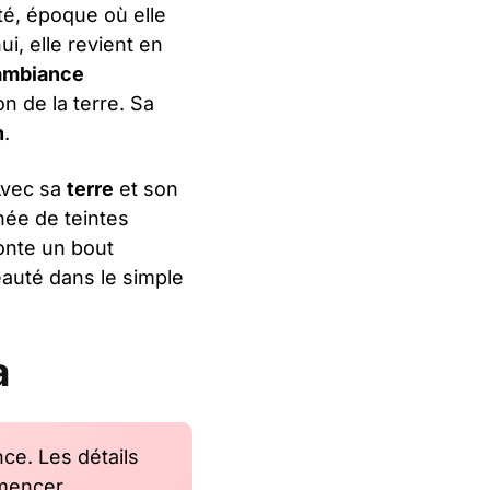
té, époque où elle
ui, elle revient en
ambiance
on de la terre. Sa
n
.
 Avec sa
terre
et son
ée de teintes
nte un bout
beauté dans le simple
a
nce. Les détails
mencer.