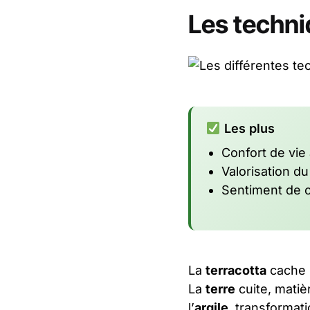
Les techni
Les plus
Confort de vie
Valorisation du
Sentiment de c
La
terracotta
cache u
La
terre
cuite, matiè
l’
argile
, transformati