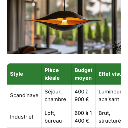
Pièce
Budget
Style
Effet visuel
idéale
moyen
Séjour,
400 à
Lumineux,
Scandinave
chambre
900 €
apaisant
Loft,
600 à 1
Brut,
Industriel
bureau
400 €
structuré