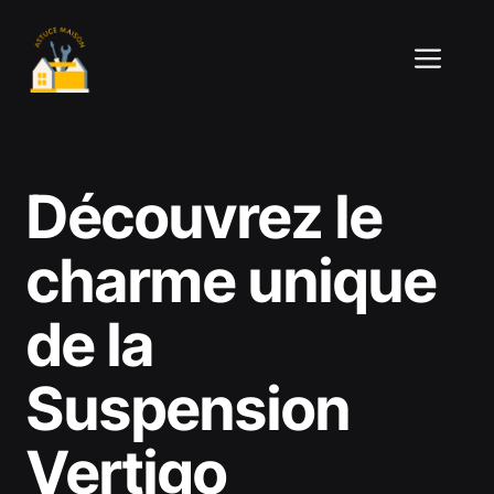
Aller
au
ME
contenu
Découvrez le
charme unique
de la
Suspension
Vertigo