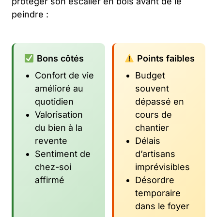
protéger son escalier en bois avant de le
peindre :
Bons côtés
Points faibles
Confort de vie
Budget
amélioré au
souvent
quotidien
dépassé en
Valorisation
cours de
du bien à la
chantier
revente
Délais
Sentiment de
d’artisans
chez-soi
imprévisibles
affirmé
Désordre
temporaire
dans le foyer