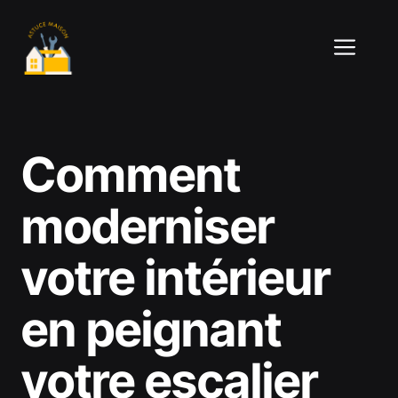
Aller
au
ME
contenu
Comment
moderniser
votre intérieur
en peignant
votre escalier