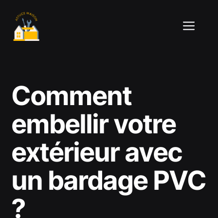
Aller
au
ME
contenu
Comment
embellir votre
extérieur avec
un bardage PVC
?