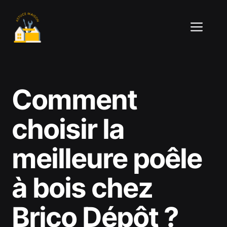
Aller
au
ME
contenu
Comment
choisir la
meilleure poêle
à bois chez
Brico Dépôt ?