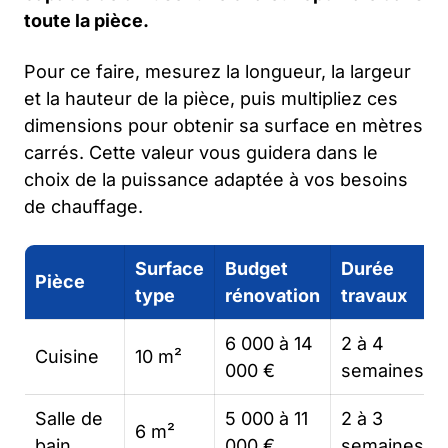
toute la pièce.
Pour ce faire, mesurez la longueur, la largeur
et la hauteur de la pièce, puis multipliez ces
dimensions pour obtenir sa surface en mètres
carrés. Cette valeur vous guidera dans le
choix de la puissance adaptée à vos besoins
de chauffage.
Surface
Budget
Durée
Pièce
type
rénovation
travaux
6 000 à 14
2 à 4
Cuisine
10 m²
000 €
semaines
Salle de
5 000 à 11
2 à 3
6 m²
bain
000 €
semaines