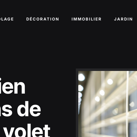
OLAGE
DÉCORATION
IMMOBILIER
JARDIN
ien
ns de
 volet