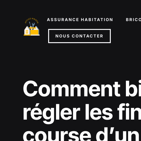
Aller
au
ASSURANCE HABITATION
BRIC
contenu
NOUS CONTACTER
Comment b
régler les fi
course d’un