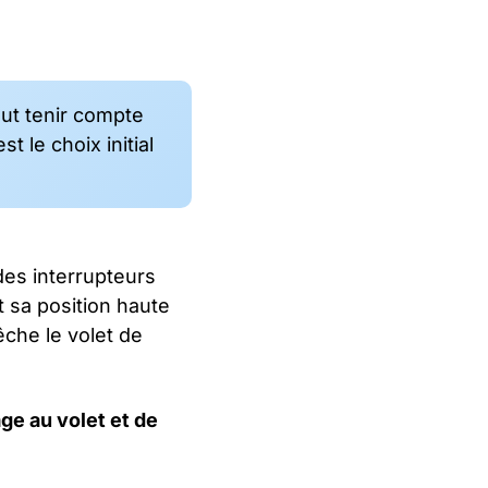
faut tenir compte
 le choix initial
des interrupteurs
t sa position haute
êche le volet de
ge au volet et de