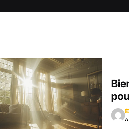
Bie
pou
A