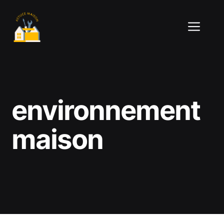
Aller
au
ME
contenu
environnement
maison