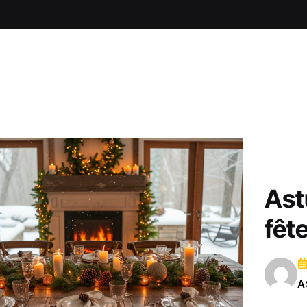
Ast
fêt
A