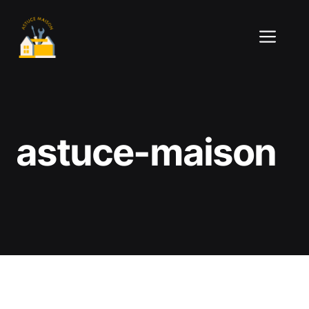
Aller
au
ME
contenu
astuce-maison