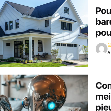
Pou
bar
pou
A
Com
mei
pie