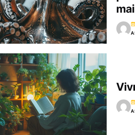
mai
A
Vivr
A