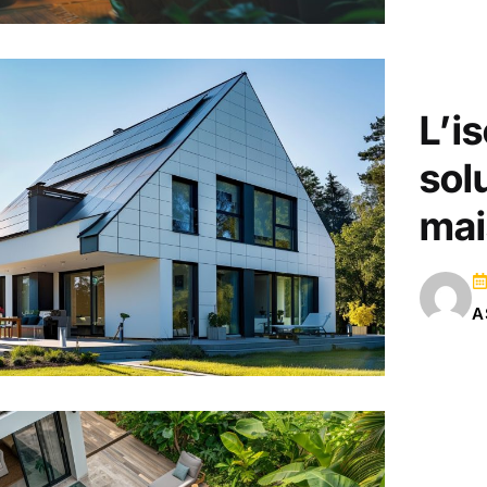
L’is
sol
mai
A