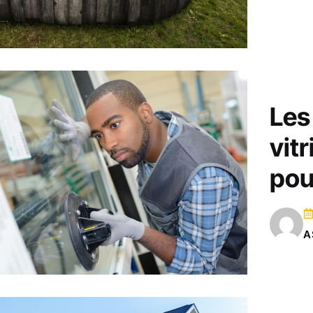
Les
vitr
pou
A