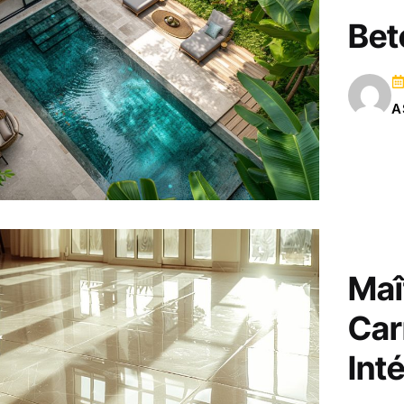
Bet
A
Maî
Car
Int