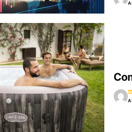
A
Com
A