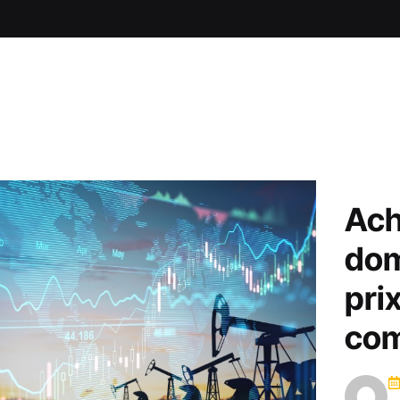
Ach
dom
prix
co